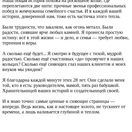
Наша общая история похожа на роскошное колье, где
переплетаются две нити: прочные звенья профессиональных
побед и жемчужины семейного счастья. И в каждой вашей
истории, доверенной нам, тоже есть частичка этого тепла.
Были трудности, что закаляли, как огонь металл. Были
радости, сиявшие ярче любых камней. Я пронесла простую
истину: всё в этой жизни — и дело, и семья — требует любви,
терпения и веры.
А сколько ещё будет... Я смотрю в будущее с тихой, мудрой
радостью. Сколько ещё счастливых «да» прозвучит в наших
кольцах? Сколько ещё сияющих глаз наших клиентов и моих
внуков мы увидим?
Я благодарна каждой минуте этих 28 лет. Они сделали меня
той, кто я есть: руководителем, мамой, пять раз бабушкой.
Хранительницей ваших историй и создательницей своей.
И я знаю точно: самые ценные и сияющие страницы —
впереди. Ведь жизнь, как и настоящее золото, не тускнеет от
времени, а лишь наливается глубиной и теплом.