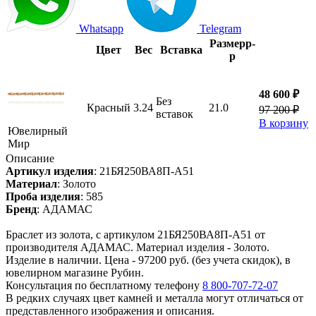
Whatsapp
Telegram
Размер
р-
Цвет
Вес
Вставка
р
48 600 ₽
Без
Красный
3.24
21.0
97 200 ₽
вставок
В корзину
Ювелирный
Мир
Описание
Артикул изделия
:
21БЯ250ВА8П-А51
Материал
:
Золото
Проба изделия
:
585
Бренд
:
АДАМАС
Браслет из золота, с артикулом 21БЯ250ВА8П-А51 от
производителя АДАМАС. Материал изделия - Золото.
Изделие в наличии. Цена - 97200 руб. (без учета скидок), в
ювелирном магазине Рубин.
Консультация по бесплатному телефону
8 800-707-72-07
В редких случаях цвет камней и металла могут отличаться от
представленного изображения и описания.