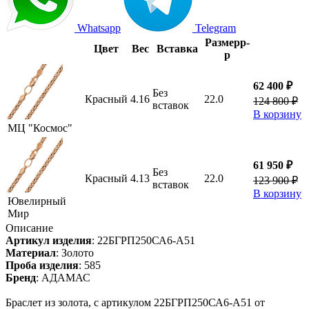
Whatsapp
Telegram
Размер
р-
Цвет
Вес
Вставка
р
62 400 ₽
Без
Красный
4.16
22.0
124 800 ₽
вставок
В корзину
МЦ "Космос"
61 950 ₽
Без
Красный
4.13
22.0
123 900 ₽
вставок
В корзину
Ювелирный
Мир
Описание
Артикул изделия
:
22БГРП250СА6-А51
Материал
:
Золото
Проба изделия
:
585
Бренд
:
АДАМАС
Браслет из золота, с артикулом 22БГРП250СА6-А51 от