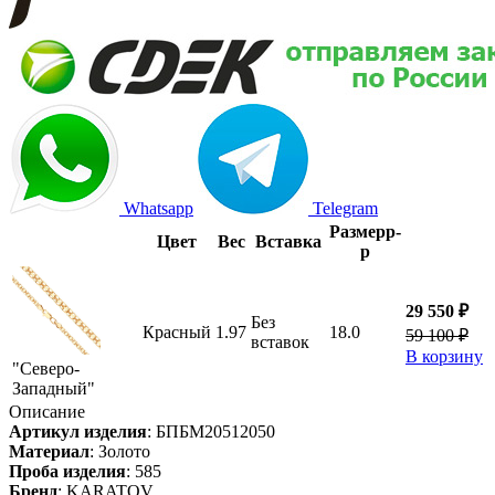
Whatsapp
Telegram
Размер
р-
Цвет
Вес
Вставка
р
29 550 ₽
Без
Красный
1.97
18.0
59 100 ₽
вставок
В корзину
"Северо-
Западный"
Описание
Артикул изделия
:
БПБМ20512050
Материал
:
Золото
Проба изделия
:
585
Бренд
:
KARATOV