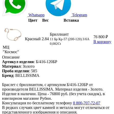
Whatsapp
Telegram
Цвет
Вес
Вставка
Бриллиант
76 800 ₽
Красный
2.84
11 Бр Кр-57 (200-120) 3/6А
В корзину
0,082Ct
МЦ
"Космос"
Описание
Артикул изделия
:
Б/416-120БР
Материал
:
Золото
Проба изделия
:
585
Бренд
:
BELLISSIMA
Браслет с бриллиантом, с артикулом Б/416-120БР от
производителя BELLISSIMA. Материал изделия - Золото.
Изделие в наличии. Цена - 76800 руб. (без учета скидок), в
ювелирном магазине Рубин.
Консультация по бесплатному телефону
8 800-707-72-07
В редких случаях цвет камней и металла могут отличаться от
представленного изображения и описания.