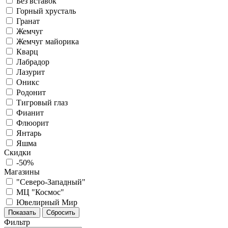
Без вставок
Горный хрусталь
Гранат
Жемчуг
Жемчуг майорика
Кварц
Лабрадор
Лазурит
Оникс
Родонит
Тигровый глаз
Фианит
Флюорит
Янтарь
Яшма
Скидки
-50%
Магазины
"Северо-Западный"
МЦ "Космос"
Ювелирный Мир
Фильтр