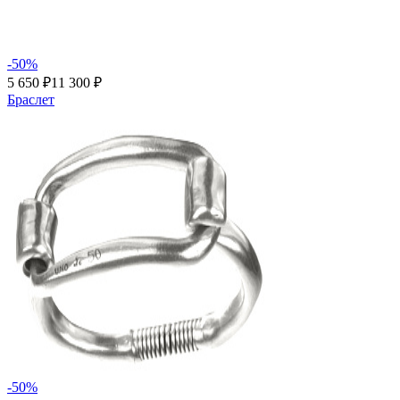
-50%
5 650 ₽
11 300 ₽
Браслет
-50%