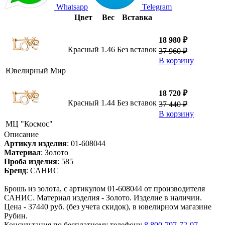
Whatsapp
Telegram
Цвет
Вес
Вставка
18 980 ₽
Красный
1.46
Без вставок
37 960 ₽
В корзину
Ювелирный Мир
18 720 ₽
Красный
1.44
Без вставок
37 440 ₽
В корзину
МЦ "Космос"
Описание
Артикул изделия
:
01-608044
Материал
:
Золото
Проба изделия
:
585
Бренд
:
САНИС
Брошь из золота, с артикулом 01-608044 от производителя
САНИС. Материал изделия - Золото. Изделие в наличии.
Цена - 37440 руб. (без учета скидок), в ювелирном магазине
Рубин.
Консультация по бесплатному телефону
8 800-707-72-07