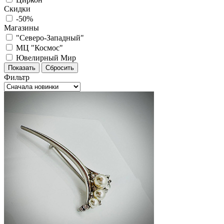
Скидки
-50%
Магазины
"Северо-Западный"
МЦ "Космос"
Ювелирный Мир
Фильтр