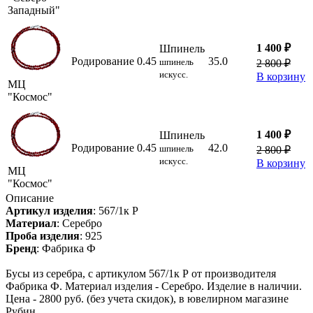
Западный"
1 400 ₽
Шпинель
Родирование
0.45
35.0
шпинель
2 800 ₽
искусс.
В корзину
МЦ
"Космос"
1 400 ₽
Шпинель
Родирование
0.45
42.0
шпинель
2 800 ₽
искусс.
В корзину
МЦ
"Космос"
Описание
Артикул изделия
:
567/1к Р
Материал
:
Серебро
Проба изделия
:
925
Бренд
:
Фабрика Ф
Бусы из серебра, с артикулом 567/1к Р от производителя
Фабрика Ф. Материал изделия - Серебро. Изделие в наличии.
Цена - 2800 руб. (без учета скидок), в ювелирном магазине
Рубин.