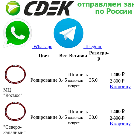
Whatsapp
Telegram
Размер
р-
Цвет
Вес
Вставка
р
1 400 ₽
Шпинель
Родирование
0.45
35.0
шпинель
2 800 ₽
искусс.
В корзину
МЦ
"Космос"
1 400 ₽
Шпинель
Родирование
0.45
38.0
шпинель
2 800 ₽
искусс.
В корзину
"Северо-
Западный"