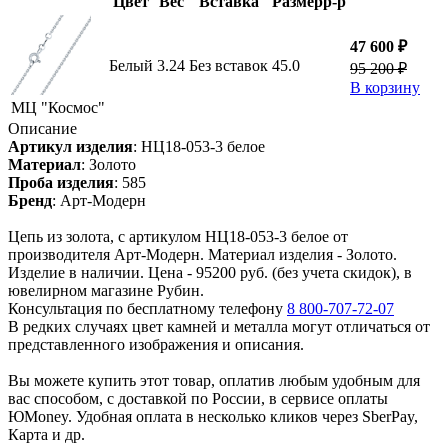
Цвет
Вес
Вставка
Размер
р-р
47 600 ₽
Белый
3.24
Без вставок
45.0
95 200 ₽
В корзину
МЦ "Космос"
Описание
Артикул изделия
:
НЦ18-053-3 белое
Материал
:
Золото
Проба изделия
:
585
Бренд
:
Арт-Модерн
Цепь из золота, с артикулом НЦ18-053-3 белое от
производителя Арт-Модерн. Материал изделия - Золото.
Изделие в наличии. Цена - 95200 руб. (без учета скидок), в
ювелирном магазине Рубин.
Консультация по бесплатному телефону
8 800-707-72-07
В редких случаях цвет камней и металла могут отличаться от
представленного изображения и описания.
Вы можете купить этот товар, оплатив любым удобным для
вас способом, с доставкой по России, в сервисе оплаты
ЮMoney. Удобная оплата в несколько кликов через SberPay,
Карта и др.