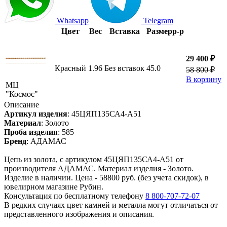
Whatsapp
Telegram
Цвет
Вес
Вставка
Размер
р-р
29 400 ₽
Красный
1.96
Без вставок
45.0
58 800 ₽
В корзину
МЦ
"Космос"
Описание
Артикул изделия
:
45ЦЯП135СА4-А51
Материал
:
Золото
Проба изделия
:
585
Бренд
:
АДАМАС
Цепь из золота, с артикулом 45ЦЯП135СА4-А51 от
производителя АДАМАС. Материал изделия - Золото.
Изделие в наличии. Цена - 58800 руб. (без учета скидок), в
ювелирном магазине Рубин.
Консультация по бесплатному телефону
8 800-707-72-07
В редких случаях цвет камней и металла могут отличаться от
представленного изображения и описания.