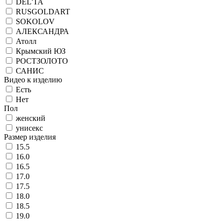
DEL'TA
RUSGOLDART
SOKOLOV
АЛЕКСАНДРА
Атолл
Крымский ЮЗ
РОСТЗОЛОТО
САНИС
Видео к изделию
Есть
Нет
Пол
женский
унисекс
Размер изделия
15.5
16.0
16.5
17.0
17.5
18.0
18.5
19.0