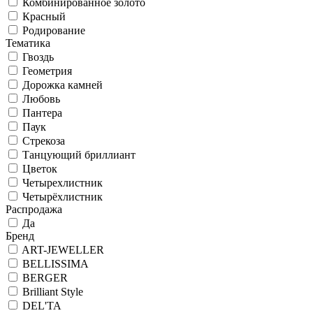
Комбинированное золото
Красный
Родирование
Тематика
Гвоздь
Геометрия
Дорожка камней
Любовь
Пантера
Паук
Стрекоза
Танцующий бриллиант
Цветок
Четырехлистник
Четырёхлистник
Распродажа
Да
Бренд
ART-JEWELLER
BELLISSIMA
BERGER
Brilliant Style
DEL'TA