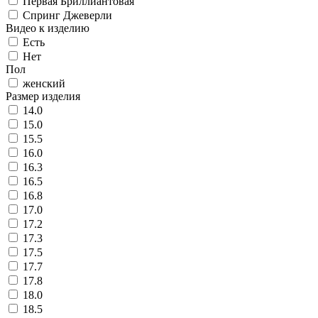
Первая Бриллиантовая
Спринг Джеверли
Видео к изделию
Есть
Нет
Пол
женский
Размер изделия
14.0
15.0
15.5
16.0
16.3
16.5
16.8
17.0
17.2
17.3
17.5
17.7
17.8
18.0
18.5