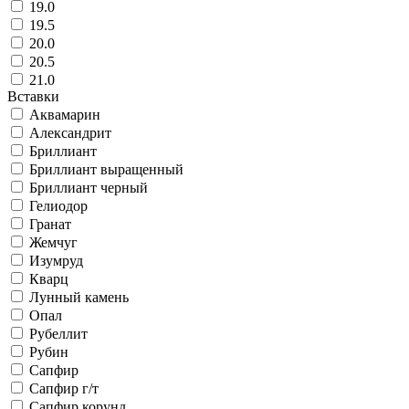
19.0
19.5
20.0
20.5
21.0
Вставки
Аквамарин
Александрит
Бриллиант
Бриллиант выращенный
Бриллиант черный
Гелиодор
Гранат
Жемчуг
Изумруд
Кварц
Лунный камень
Опал
Рубеллит
Рубин
Сапфир
Сапфир г/т
Сапфир корунд