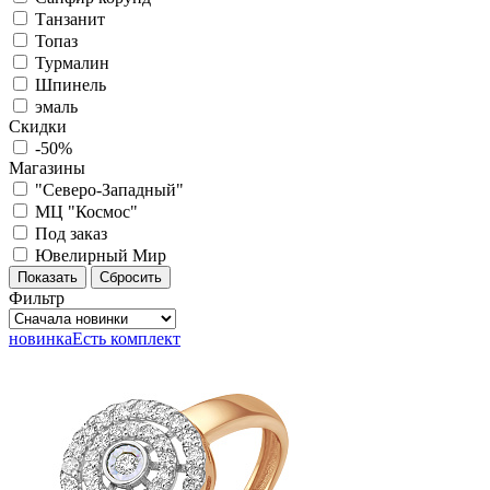
Танзанит
Топаз
Турмалин
Шпинель
эмаль
Скидки
-50%
Магазины
"Северо-Западный"
МЦ "Космос"
Под заказ
Ювелирный Мир
Фильтр
новинка
Есть комплект