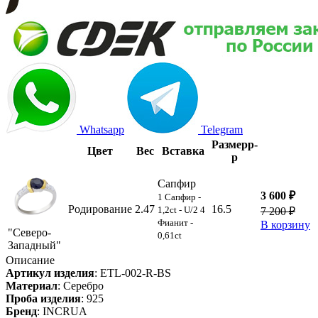
Whatsapp
Telegram
Размер
р-
Цвет
Вес
Вставка
р
Сапфир
3 600 ₽
1 Сапфир -
Родирование
2.47
16.5
1,2ct - U/2 4
7 200 ₽
Фианит -
В корзину
"Северо-
0,61ct
Западный"
Описание
Артикул изделия
:
ETL-002-R-BS
Материал
:
Серебро
Проба изделия
:
925
Бренд
:
INCRUA