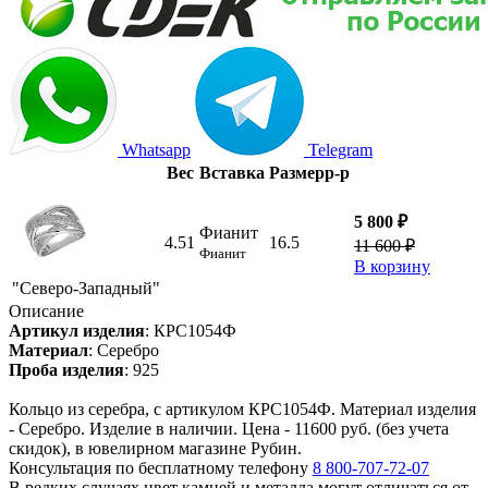
Whatsapp
Telegram
Вес
Вставка
Размер
р-р
5 800 ₽
Фианит
4.51
16.5
11 600 ₽
Фианит
В корзину
"Северо-Западный"
Описание
Артикул изделия
:
КРС1054Ф
Материал
:
Серебро
Проба изделия
:
925
Кольцо из серебра, с артикулом КРС1054Ф. Материал изделия
- Серебро. Изделие в наличии. Цена - 11600 руб. (без учета
скидок), в ювелирном магазине Рубин.
Консультация по бесплатному телефону
8 800-707-72-07
В редких случаях цвет камней и металла могут отличаться от