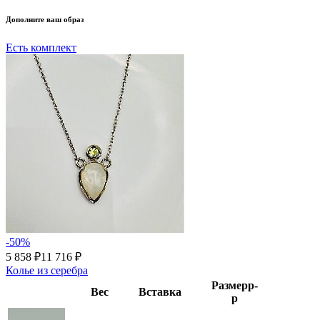
Дополните ваш образ
Есть комплект
-50%
5 858 ₽
11 716 ₽
Колье из серебра
Размер
р-
Вес
Вставка
р