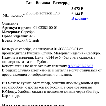
Вес
Вставка
Размер
р-р
3 072 ₽
2.56
Без вставок
17.0
6 144 ₽
МЦ "Космос"
В корзину
Описание
Артикул изделия
:
01-03382-00-01
Материал
:
Серебро
Проба изделия
:
925
Бренд
:
Русский СтилЬ
Кольцо из серебра, с артикулом 01-03382-00-01 от
производителя Русский СтилЬ. Материал изделия - Серебро.
Изделие в наличии. Цена - 6144 руб. (без учета скидок), в
ювелирном магазине Рубин.
Консультация по бесплатному телефону
8 800-707-72-07
В редких случаях цвет камней и металла могут отличаться от
представленного изображения и описания.
Вы можете купить этот товар, оплатив любым удобным для
вас способом, с доставкой по России, в сервисе оплаты
ЮMoney. Удобная оплата в несколько кликов через SberPay,
Карта и др.
Вам может понравиться