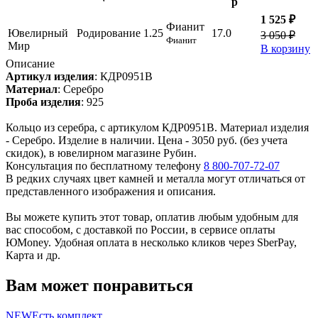
р
1 525 ₽
Фианит
Ювелирный
Родирование
1.25
17.0
3 050 ₽
Фианит
Мир
В корзину
Описание
Артикул изделия
:
КДР0951В
Материал
:
Серебро
Проба изделия
:
925
Кольцо из серебра, с артикулом КДР0951В. Материал изделия
- Серебро. Изделие в наличии. Цена - 3050 руб. (без учета
скидок), в ювелирном магазине Рубин.
Консультация по бесплатному телефону
8 800-707-72-07
В редких случаях цвет камней и металла могут отличаться от
представленного изображения и описания.
Вы можете купить этот товар, оплатив любым удобным для
вас способом, с доставкой по России, в сервисе оплаты
ЮMoney. Удобная оплата в несколько кликов через SberPay,
Карта и др.
Вам может понравиться
NEW
Есть комплект