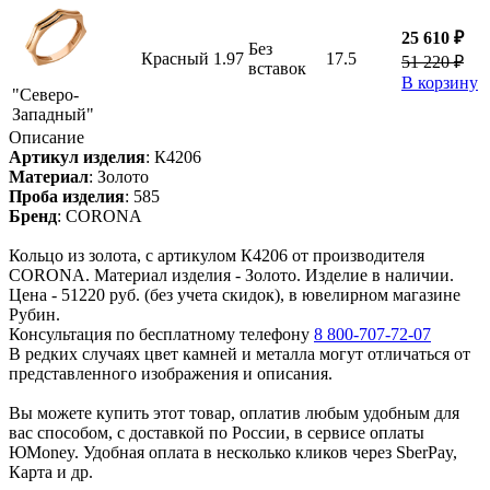
25 610 ₽
Без
Красный
1.97
17.5
51 220 ₽
вставок
В корзину
"Северо-
Западный"
Описание
Артикул изделия
:
К4206
Материал
:
Золото
Проба изделия
:
585
Бренд
:
CORONA
Кольцо из золота, с артикулом К4206 от производителя
CORONA. Материал изделия - Золото. Изделие в наличии.
Цена - 51220 руб. (без учета скидок), в ювелирном магазине
Рубин.
Консультация по бесплатному телефону
8 800-707-72-07
В редких случаях цвет камней и металла могут отличаться от
представленного изображения и описания.
Вы можете купить этот товар, оплатив любым удобным для
вас способом, с доставкой по России, в сервисе оплаты
ЮMoney. Удобная оплата в несколько кликов через SberPay,
Карта и др.