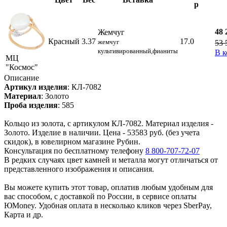
р
48 
Жемчуг
Красный
3.37
17.0
жемчуг
53 
культивированный,фианиты
В к
МЦ
"Космос"
Описание
Артикул изделия
:
КЛ-7082
Материал
:
Золото
Проба изделия
:
585
Кольцо из золота, с артикулом КЛ-7082. Материал изделия -
Золото. Изделие в наличии. Цена - 53583 руб. (без учета
скидок), в ювелирном магазине Рубин.
Консультация по бесплатному телефону
8 800-707-72-07
В редких случаях цвет камней и металла могут отличаться от
представленного изображения и описания.
Вы можете купить этот товар, оплатив любым удобным для
вас способом, с доставкой по России, в сервисе оплаты
ЮMoney. Удобная оплата в несколько кликов через SberPay,
Карта и др.