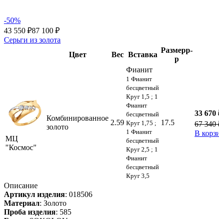
-50%
43 550 ₽
87 100 ₽
Серьги из золота
Размер
р-
Цвет
Вес
Вставка
р
Фианит
1 Фианит
бесцветный
Круг 1,5 ; 1
Фианит
33 670 
бесцветный
Комбинированное
2.59
17.5
Круг 1,75 ;
67 340 
золото
1 Фианит
В корз
МЦ
бесцветный
"Космос"
Круг 2,5 ; 1
Фианит
бесцветный
Круг 3,5
Описание
Артикул изделия
:
018506
Материал
:
Золото
Проба изделия
:
585