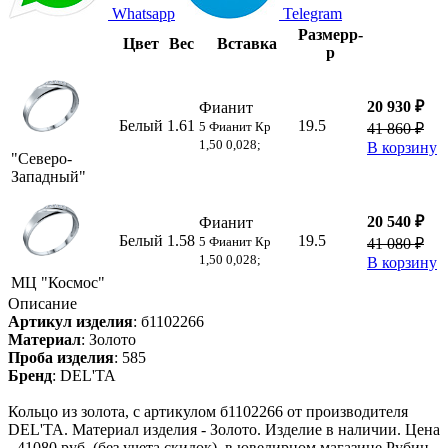
Whatsapp
Telegram
Размер
р-
Цвет
Вес
Вставка
р
20 930 ₽
Фианит
Белый
1.61
19.5
5 Фианит Кр
41 860 ₽
1,50 0,028;
В корзину
"Северо-
Западный"
20 540 ₽
Фианит
Белый
1.58
19.5
5 Фианит Кр
41 080 ₽
1,50 0,028;
В корзину
МЦ "Космос"
Описание
Артикул изделия
:
б1102266
Материал
:
Золото
Проба изделия
:
585
Бренд
:
DEL'TA
Кольцо из золота, с артикулом б1102266 от производителя
DEL'TA. Материал изделия - Золото. Изделие в наличии. Цена
- 41080 руб. (без учета скидок), в ювелирном магазине Рубин.