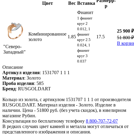
Размер
р-
Цвет
Вес
Вставка
р
Фианит
1 фианит
круг 2
0.012, 1
25 900 ₽
Комбинированное
фианит
1.85
17.5
51 800 ₽
золото
круг 2.5
В корзи
0.024, 1
"Северо-
фианит
Западный"
круг 3
0.037
Описание
Артикул изделия
:
1531707 1 1 1
Материал
:
Золото
Проба изделия
:
585
Бренд
:
RUSGOLDART
Кольцо из золота, с артикулом 1531707 1 1 1 от производителя
RUSGOLDART. Материал изделия - Золото. Изделие в
наличии. Цена - 51800 руб. (без учета скидок), в ювелирном
магазине Рубин.
Консультация по бесплатному телефону
8 800-707-72-07
В редких случаях цвет камней и металла могут отличаться от
представленного изображения и описания.