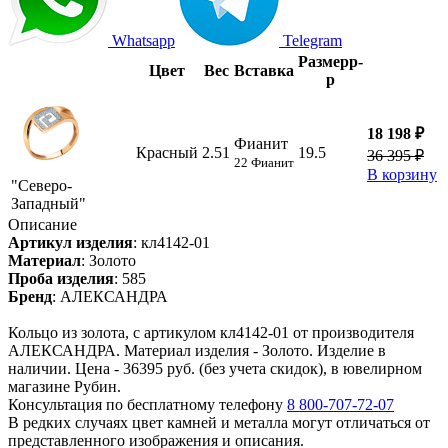
Whatsapp
Telegram
Размер
р-
Цвет
Вес
Вставка
р
18 198 ₽
Фианит
Красный
2.51
19.5
36 395 ₽
22 Фианит
В корзину
"Северо-
Западный"
Описание
Артикул изделия
:
кл4142-01
Материал
:
Золото
Проба изделия
:
585
Бренд
:
АЛЕКСАНДРА
Кольцо из золота, с артикулом кл4142-01 от производителя
АЛЕКСАНДРА. Материал изделия - Золото. Изделие в
наличии. Цена - 36395 руб. (без учета скидок), в ювелирном
магазине Рубин.
Консультация по бесплатному телефону
8 800-707-72-07
В редких случаях цвет камней и металла могут отличаться от
представленного изображения и описания.