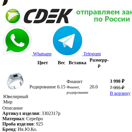
Whatsapp
Telegram
Размер
р-
Цвет
Вес
Вставка
р
3 998 ₽
Фианит
Родирование
6.15
20.0
Фианит,
7 995 ₽
родирование
В корзину
Ювелирный
Мир
Описание
Артикул изделия
:
3302317р
Материал
:
Серебро
Проба изделия
:
925
Бренд
:
Ив.Ю.Ко.