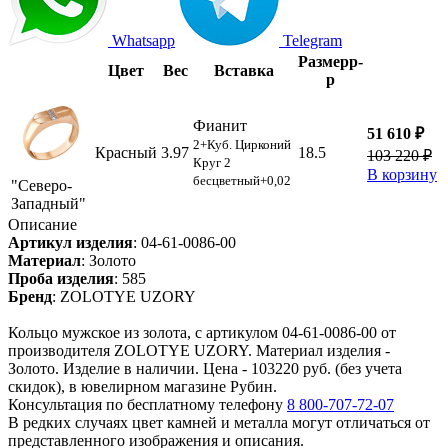
Whatsapp
Telegram
Размер
р-
Цвет
Вес
Вставка
р
Фианит
51 610 ₽
2+Куб. Цирконий
Красный
3.97
18.5
103 220 ₽
Круг 2
В корзину
бесцветный+0,02
"Северо-
Западный"
Описание
Артикул изделия
:
04-61-0086-00
Материал
:
Золото
Проба изделия
:
585
Бренд
:
ZOLOTYE UZORY
Кольцо мужское из золота, с артикулом 04-61-0086-00 от
производителя ZOLOTYE UZORY. Материал изделия -
Золото. Изделие в наличии. Цена - 103220 руб. (без учета
скидок), в ювелирном магазине Рубин.
Консультация по бесплатному телефону
8 800-707-72-07
В редких случаях цвет камней и металла могут отличаться от
представленного изображения и описания.