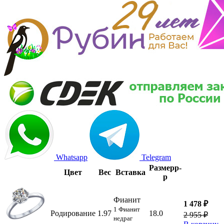
Whatsapp
Telegram
Размер
р-
Цвет
Вес
Вставка
р
Фианит
1 478 ₽
1 Фианит
Родирование
1.97
18.0
2 955 ₽
недраг