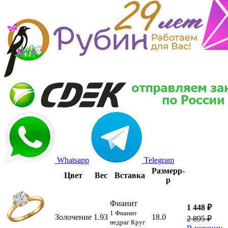
Whatsapp
Telegram
Размер
р-
Цвет
Вес
Вставка
р
Фианит
1 448 ₽
1 Фианит
Золочение
1.93
18.0
2 895 ₽
недраг Круг