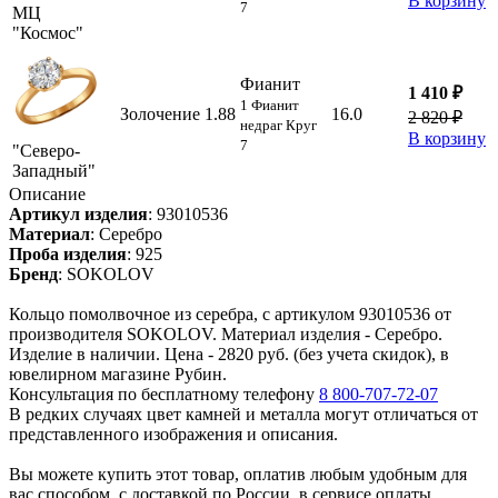
В корзину
7
МЦ
"Космос"
Фианит
1 410 ₽
1 Фианит
Золочение
1.88
16.0
2 820 ₽
недраг Круг
В корзину
7
"Северо-
Западный"
Описание
Артикул изделия
:
93010536
Материал
:
Серебро
Проба изделия
:
925
Бренд
:
SOKOLOV
Кольцо помолвочное из серебра, с артикулом 93010536 от
производителя SOKOLOV. Материал изделия - Серебро.
Изделие в наличии. Цена - 2820 руб. (без учета скидок), в
ювелирном магазине Рубин.
Консультация по бесплатному телефону
8 800-707-72-07
В редких случаях цвет камней и металла могут отличаться от
представленного изображения и описания.
Вы можете купить этот товар, оплатив любым удобным для
вас способом, с доставкой по России, в сервисе оплаты