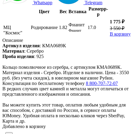
Whatsapp
Telegram
Размер
р-
Цвет
Вес
Вставка
р
1 775 ₽
Фианит
МЦ
Родирование
1.82
17.0
3 550 ₽
Фианит
"Космос"
В корзину
Описание
Артикул изделия
:
КМА0689К
Материал
:
Серебро
Проба изделия
:
925
Кольцо помолвочное из серебра, с артикулом КМА0689К.
Материал изделия - Серебро. Изделие в наличии. Цена - 3550
руб. (без учета скидок), в ювелирном магазине Рубин.
Консультация по бесплатному телефону
8 800-707-72-07
В редких случаях цвет камней и металла могут отличаться от
представленного изображения и описания.
Вы можете купить этот товар, оплатив любым удобным для
вас способом, с доставкой по России, в сервисе оплаты
ЮMoney. Удобная оплата в несколько кликов через SberPay,
Карта и др.
Добавлено в корзину