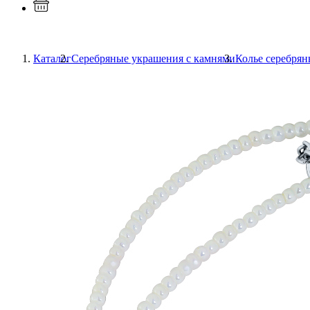
Каталог
Серебряные украшения с камнями
Колье серебрян