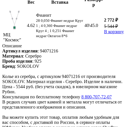
Вес
Вставка
р
Фианит
2 772 ₽
28 0,050 Фианит недраг Круг
4.62
40\45.0
1 ; 4 0,360 Фианит недраг
5 544 ₽
Круг 4 ; 1 0,251 Фианит
В корзину
МЦ
недраг Октагон 8*6
"Космос"
Описание
Артикул изделия
:
94071216
Материал
:
Серебро
Проба изделия
:
925
Бренд
:
SOKOLOV
Колье из серебра, с артикулом 94071216 от производителя
SOKOLOV. Материал изделия - Серебро. Изделие в наличии.
Цена - 5544 руб. (без учета скидок), в ювелирном магазине
Рубин.
Консультация по бесплатному телефону
8 800-707-72-07
В редких случаях цвет камней и металла могут отличаться от
представленного изображения и описания.
Вы можете купить этот товар, оплатив любым удобным для
вас способом, с доставкой по России, в сервисе оплаты