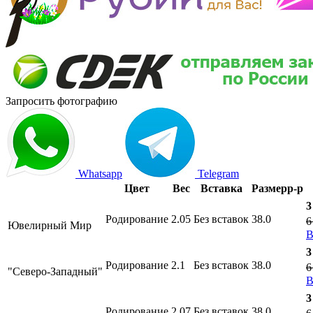
Запросить фотографию
Whatsapp
Telegram
Цвет
Вес
Вставка
Размер
р-р
3
Родирование
2.05
Без вставок
38.0
6
Ювелирный Мир
В
3
Родирование
2.1
Без вставок
38.0
6
"Северо-Западный"
В
3
Родирование
2.07
Без вставок
38.0