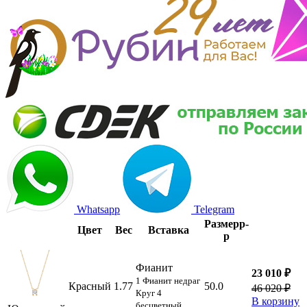
Whatsapp
Telegram
Размер
р-
Цвет
Вес
Вставка
р
Фианит
23 010 ₽
1 Фианит недраг
Красный
1.77
50.0
46 020 ₽
Круг 4
В корзину
бесцветный