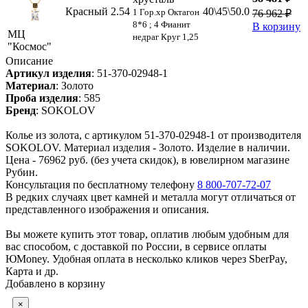
Красный
2.54
40\45\50.0
1 Гор.хр Октагон
76 962 ₽
8*6 ; 4 Фианит
В корзину
МЦ
недраг Круг 1,25
"Космос"
Описание
Артикул изделия
:
51-370-02948-1
Материал
:
Золото
Проба изделия
:
585
Бренд
:
SOKOLOV
Колье из золота, с артикулом 51-370-02948-1 от производителя
SOKOLOV. Материал изделия - Золото. Изделие в наличии.
Цена - 76962 руб. (без учета скидок), в ювелирном магазине
Рубин.
Консультация по бесплатному телефону
8 800-707-72-07
В редких случаях цвет камней и металла могут отличаться от
представленного изображения и описания.
Вы можете купить этот товар, оплатив любым удобным для
вас способом, с доставкой по России, в сервисе оплаты
ЮMoney. Удобная оплата в несколько кликов через SberPay,
Карта и др.
Добавлено в корзину
×