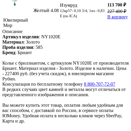
113 700 ₽
Изумруд
Желтый
4.08
12кр57- 0,10 3/4; 1из.- 0,83
227 400 ₽
E (по ICA)
В корзину
Ювелирный
Мир
Описание
Артикул изделия
:
NY1020E
Материал
:
Золото
Проба изделия
:
585
Бренд
:
Бриант
Колье с бриллиантом, с артикулом NY1020E от производителя
Бриант. Материал изделия - Золото. Изделие в наличии. Цена
- 227400 руб. (без учета скидок), в ювелирном магазине
Рубин.
Консультация по бесплатному телефону
8 800-707-72-07
В редких случаях цвет камней и металла могут отличаться от
представленного изображения и описания.
Вы можете купить этот товар, оплатив любым удобным для
вас способом, с доставкой по России, в сервисе оплаты
ЮMoney. Удобная оплата в несколько кликов через SberPay,
Карта и др.