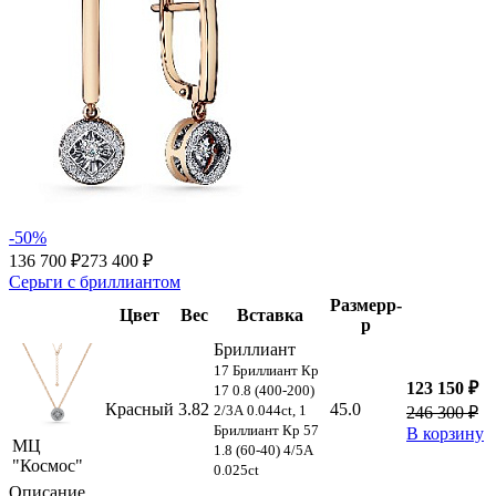
-50%
136 700 ₽
273 400 ₽
Серьги с бриллиантом
Размер
р-
Цвет
Вес
Вставка
р
Бриллиант
17 Бриллиант Кр
123 150 ₽
17 0.8 (400-200)
Красный
3.82
45.0
2/3А 0.044ct, 1
246 300 ₽
Бриллиант Кр 57
В корзину
МЦ
1.8 (60-40) 4/5А
"Космос"
0.025ct
Описание