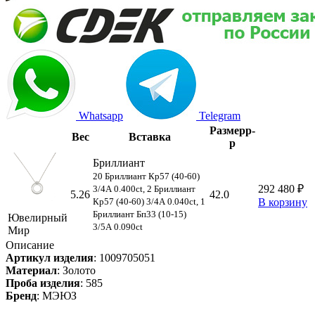
Whatsapp
Telegram
Размер
р-
Вес
Вставка
р
Бриллиант
20 Бриллиант Кp57 (40-60)
292 480 ₽
3/4А 0.400ct, 2 Бриллиант
5.26
42.0
Кp57 (40-60) 3/4А 0.040ct, 1
В корзину
Бриллиант Бп33 (10-15)
Ювелирный
3/5А 0.090ct
Мир
Описание
Артикул изделия
:
1009705051
Материал
:
Золото
Проба изделия
:
585
Бренд
:
МЭЮЗ