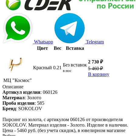
Whatsapp
Telegram
Цвет
Вес
Вставка
2 730 ₽
Без вставок
Красный
0.21
5 460 ₽
в нос
В корзину
МЦ "Космос"
Описание
Артикул изделия
:
060126
Материал
:
Золото
Проба изделия
:
585
Бренд
:
SOKOLOV
Пирсинг из золота, с артикулом 060126 от производителя
SOKOLOV. Материал изделия - Золото. Изделие в наличии.
Цена - 5460 руб. (без учета скидок), в ювелирном магазине
Рубин.