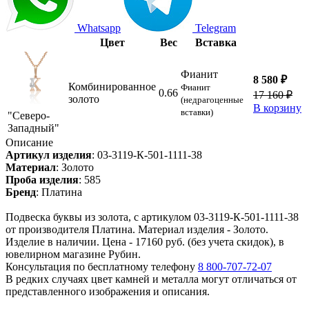
Whatsapp
Telegram
Цвет
Вес
Вставка
Фианит
8 580 ₽
Комбинированное
Фианит
0.66
17 160 ₽
золото
(недрагоценные
В корзину
вставки)
"Северо-
Западный"
Описание
Артикул изделия
:
03-3119-К-501-1111-38
Материал
:
Золото
Проба изделия
:
585
Бренд
:
Платина
Подвеска буквы из золота, с артикулом 03-3119-К-501-1111-38
от производителя Платина. Материал изделия - Золото.
Изделие в наличии. Цена - 17160 руб. (без учета скидок), в
ювелирном магазине Рубин.
Консультация по бесплатному телефону
8 800-707-72-07
В редких случаях цвет камней и металла могут отличаться от
представленного изображения и описания.