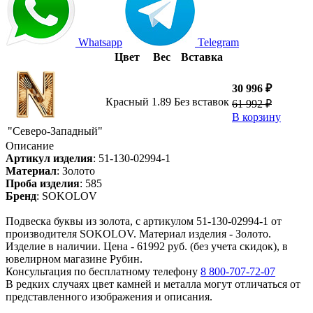
Whatsapp
Telegram
Цвет
Вес
Вставка
30 996 ₽
Красный
1.89
Без вставок
61 992 ₽
В корзину
"Северо-Западный"
Описание
Артикул изделия
:
51-130-02994-1
Материал
:
Золото
Проба изделия
:
585
Бренд
:
SOKOLOV
Подвеска буквы из золота, с артикулом 51-130-02994-1 от
производителя SOKOLOV. Материал изделия - Золото.
Изделие в наличии. Цена - 61992 руб. (без учета скидок), в
ювелирном магазине Рубин.
Консультация по бесплатному телефону
8 800-707-72-07
В редких случаях цвет камней и металла могут отличаться от
представленного изображения и описания.