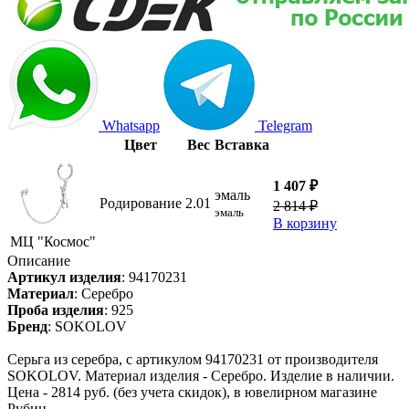
Whatsapp
Telegram
Цвет
Вес
Вставка
1 407 ₽
эмаль
Родирование
2.01
2 814 ₽
эмаль
В корзину
МЦ "Космос"
Описание
Артикул изделия
:
94170231
Материал
:
Серебро
Проба изделия
:
925
Бренд
:
SOKOLOV
Серьга из серебра, с артикулом 94170231 от производителя
SOKOLOV. Материал изделия - Серебро. Изделие в наличии.
Цена - 2814 руб. (без учета скидок), в ювелирном магазине
Рубин.