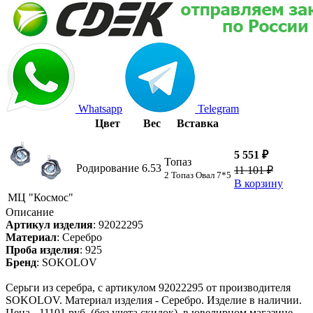
Whatsapp
Telegram
Цвет
Вес
Вставка
5 551 ₽
Топаз
Родирование
6.53
11 101 ₽
2 Топаз Овал 7*5
В корзину
МЦ "Космос"
Описание
Артикул изделия
:
92022295
Материал
:
Серебро
Проба изделия
:
925
Бренд
:
SOKOLOV
Серьги из серебра, с артикулом 92022295 от производителя
SOKOLOV. Материал изделия - Серебро. Изделие в наличии.
Цена - 11101 руб. (без учета скидок), в ювелирном магазине