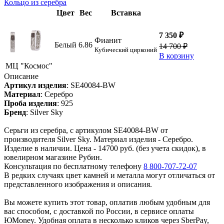
Кольцо из серебра
Цвет
Вес
Вставка
7 350 ₽
Фианит
Белый
6.86
14 700 ₽
Кубический цирконий
В корзину
МЦ "Космос"
Описание
Артикул изделия
:
SE40084-BW
Материал
:
Серебро
Проба изделия
:
925
Бренд
:
Silver Sky
Серьги из серебра, с артикулом SE40084-BW от
производителя Silver Sky. Материал изделия - Серебро.
Изделие в наличии. Цена - 14700 руб. (без учета скидок), в
ювелирном магазине Рубин.
Консультация по бесплатному телефону
8 800-707-72-07
В редких случаях цвет камней и металла могут отличаться от
представленного изображения и описания.
Вы можете купить этот товар, оплатив любым удобным для
вас способом, с доставкой по России, в сервисе оплаты
ЮMoney. Удобная оплата в несколько кликов через SberPay,