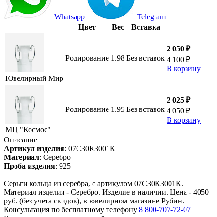
Whatsapp
Telegram
Цвет
Вес
Вставка
2 050 ₽
Родирование
1.98
Без вставок
4 100 ₽
В корзину
Ювелирный Мир
2 025 ₽
Родирование
1.95
Без вставок
4 050 ₽
В корзину
МЦ "Космос"
Описание
Артикул изделия
:
07С30К3001К
Материал
:
Серебро
Проба изделия
:
925
Серьги кольца из серебра, с артикулом 07С30К3001К.
Материал изделия - Серебро. Изделие в наличии. Цена - 4050
руб. (без учета скидок), в ювелирном магазине Рубин.
Консультация по бесплатному телефону
8 800-707-72-07