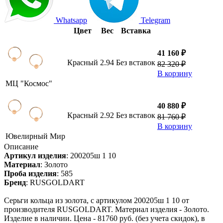
Whatsapp
Telegram
Цвет
Вес
Вставка
41 160 ₽
Красный
2.94
Без вставок
82 320 ₽
В корзину
МЦ "Космос"
40 880 ₽
Красный
2.92
Без вставок
81 760 ₽
В корзину
Ювелирный Мир
Описание
Артикул изделия
:
200205ш 1 10
Материал
:
Золото
Проба изделия
:
585
Бренд
:
RUSGOLDART
Серьги кольца из золота, с артикулом 200205ш 1 10 от
производителя RUSGOLDART. Материал изделия - Золото.
Изделие в наличии. Цена - 81760 руб. (без учета скидок), в