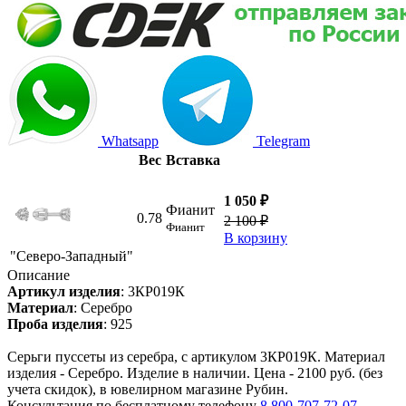
Whatsapp
Telegram
Вес
Вставка
1 050 ₽
Фианит
0.78
2 100 ₽
Фианит
В корзину
"Северо-Западный"
Описание
Артикул изделия
:
3КР019К
Материал
:
Серебро
Проба изделия
:
925
Серьги пуссеты из серебра, с артикулом 3КР019К. Материал
изделия - Серебро. Изделие в наличии. Цена - 2100 руб. (без
учета скидок), в ювелирном магазине Рубин.
Консультация по бесплатному телефону
8 800-707-72-07