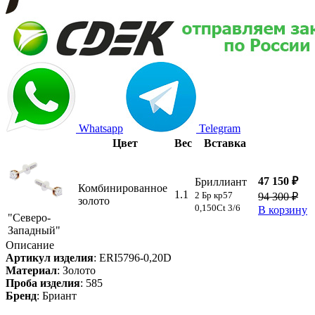
Whatsapp
Telegram
Цвет
Вес
Вставка
47 150 ₽
Бриллиант
Комбинированное
1.1
2 Бр кр57
94 300 ₽
золото
0,150Ct 3/6
В корзину
"Северо-
Западный"
Описание
Артикул изделия
:
ERI5796-0,20D
Материал
:
Золото
Проба изделия
:
585
Бренд
:
Бриант