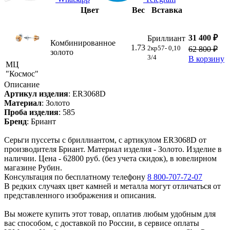
Цвет
Вес
Вставка
31 400 ₽
Бриллиант
Комбинированное
1.73
2кр57- 0,10
62 800 ₽
золото
3/4
В корзину
МЦ
"Космос"
Описание
Артикул изделия
:
ER3068D
Материал
:
Золото
Проба изделия
:
585
Бренд
:
Бриант
Серьги пуссеты с бриллиантом, с артикулом ER3068D от
производителя Бриант. Материал изделия - Золото. Изделие в
наличии. Цена - 62800 руб. (без учета скидок), в ювелирном
магазине Рубин.
Консультация по бесплатному телефону
8 800-707-72-07
В редких случаях цвет камней и металла могут отличаться от
представленного изображения и описания.
Вы можете купить этот товар, оплатив любым удобным для
вас способом, с доставкой по России, в сервисе оплаты