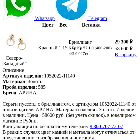
Whatsapp
Telegram
Цвет
Вес
Вставка
29 300 ₽
Бриллиант
Красный
1.15
6 Бр Кр 57 1.0 (400-200)
58 600 ₽
4/5 0.027ct
В корзину
"Северо-
Западный"
Описание
Артикул изделия
:
1052022-11140
Материал
:
Золото
Проба изделия
:
585
Бренд
:
АРИНА
Серьги пуссеты с бриллиантом, с артикулом 1052022-11140 от
производителя АРИНА. Материал изделия - Золото. Изделие
в наличии. Цена - 58600 руб. (без учета скидок), в ювелирном
магазине Рубин.
Консультация по бесплатному телефону
8 800-707-72-07
В редких случаях цвет камней и металла могут отличаться от
представленного изображения и описания.