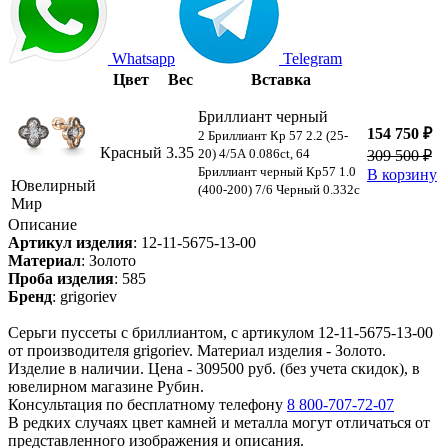
Whatsapp
Telegram
Цвет
Вес
Вставка
Бриллиант черный
154 750 ₽
2 Бриллиант Кр 57 2.2 (25-
Красный
3.35
20) 4/5А 0.086ct, 64
309 500 ₽
Бриллиант черный Кр57 1.0
В корзину
Ювелирный
(400-200) 7/6 Черный 0.332c
Мир
Описание
Артикул изделия
:
12-11-5675-13-00
Материал
:
Золото
Проба изделия
:
585
Бренд
:
grigoriev
Серьги пуссеты с бриллиантом, с артикулом 12-11-5675-13-00
от производителя grigoriev. Материал изделия - Золото.
Изделие в наличии. Цена - 309500 руб. (без учета скидок), в
ювелирном магазине Рубин.
Консультация по бесплатному телефону
8 800-707-72-07
В редких случаях цвет камней и металла могут отличаться от
представленного изображения и описания.